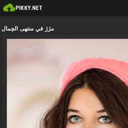
مژژ في منتهى الچمال